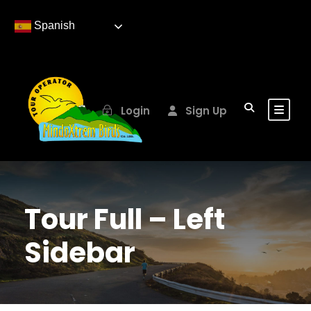
Spanish
Login
Sign Up
Tour Full – Left
Sidebar