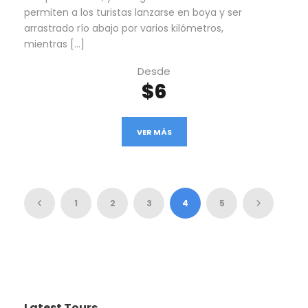
permiten a los turistas lanzarse en boya y ser
arrastrado río abajo por varios kilómetros,
mientras […]
Desde
$6
VER MÁS
1
2
3
4
5
Latest Tours