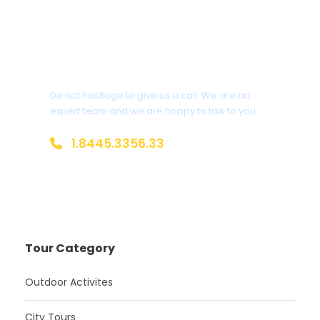
Get a Question?
Do not hesitage to give us a call. We are an
expert team and we are happy to talk to you.
1.8445.3356.33
Help@goodlayers.com
Tour Category
Outdoor Activites
City Tours